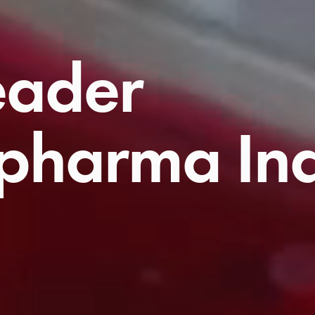
eader
pharma Ind