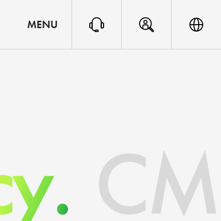
MENU
y.
CM