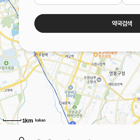
약국검색
1km