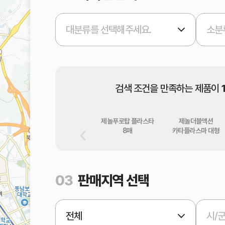
대분류를 선택해주세요.
소분
검색 조건을 만족하는 제품이
제놀푸로탑 플라스타
제놀더블액션
8매
카타플라스마 대형
03
판매지역 선택
전체
시/군