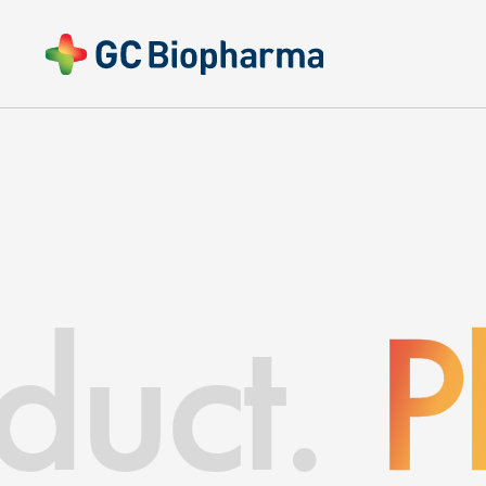
duct.
P