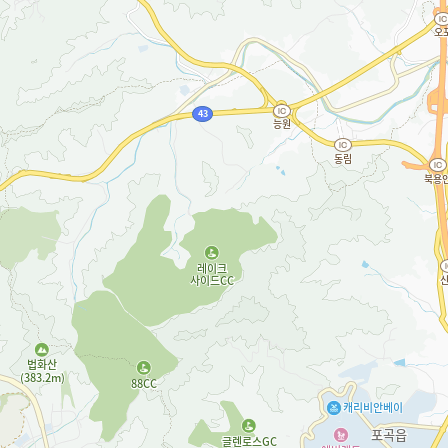
제놀하이드로24
제놀파워풀 플라스타
제놀더블액션
제놀코인
카타플라스마
카타플라스마