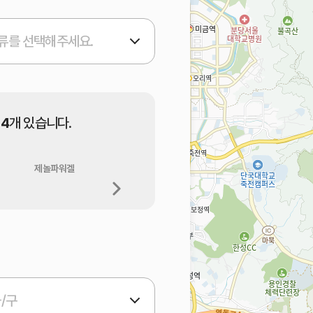
류를 선택해주세요.
14
개 있습니다.
제놀파워겔
제놀빅 카타플라스마
제놀푸로탑 플라스타
15매
/구